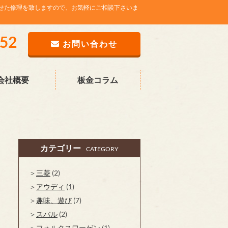
せた修理を致しますので、お気軽にご相談下さいま
752
お問い合わせ
会社概要
板金コラム
カテゴリー
CATEGORY
三菱
(2)
アウディ
(1)
趣味、遊び
(7)
スバル
(2)
フォルクスワーゲン
(1)