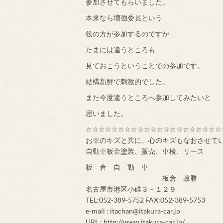
参加させてもらいました。
本来なら増強委員という
役の方が参加するのですが
たまには違うところも
見ておこうということでの参加です。
結構新鮮で刺激的でした。
また今度違うところへ参加してみたいと
思いました。
☆☆☆☆☆☆☆☆☆☆☆☆☆☆☆☆☆☆☆☆☆
お車のキズと共に、心のキズもなおさせて
自動車板金塗装、販売、車検、リース
板 倉 自 動 車
板倉 政勝
名古屋市港区小碓３－１２９
TEL:052-389-5752 FAX:052-389-5753
e-mail : itachan@itakura-car.jp
URL : http://www.itakura-car.jp/