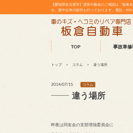
【愛知県名古屋市】塗装や板金のご相談は『板倉自
せ。新中古車の販売も行っております。電話：052-38
TOP
事故車修
トップ
コラム
違う場所
2014/07/15
コラム
違う場所
昨夜は同友会の支部増強委員会に