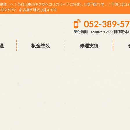
動車』へ！当社は車のキズやヘコミのリペアに特化した専門店です。ご予算に合わ
9-5752。名古屋市港区小碓3-129
052-389-5
受付時間 09:00〜19:00(日曜定休)
理
板金塗装
修理実績