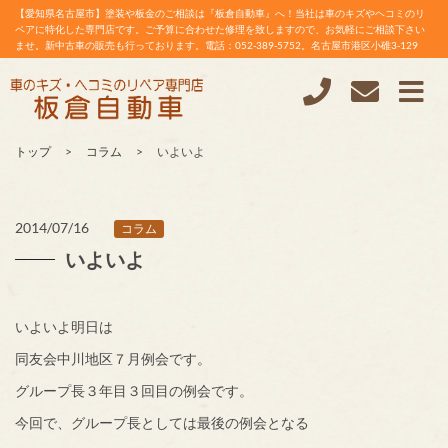
【愛知県名古屋市】塗装や板金のご相談は『板倉自動車』へ！当社は車のキズやヘコミのリ
ペアに特化した専門店です。ご予算に合わせた修理を致しますので、お気軽にご相談下さい
ませ。新中古車の販売も行っております。電話：052-389-5752。名古屋市港区小碓3-129
トップ
コラム
いよいよ
2014/07/16
コラム
いよいよ
いよいよ明日は
同友会中川地区７月例会です。
グループ長３年目３回目の例会です。
今回で、グループ長としては最後の例会となる