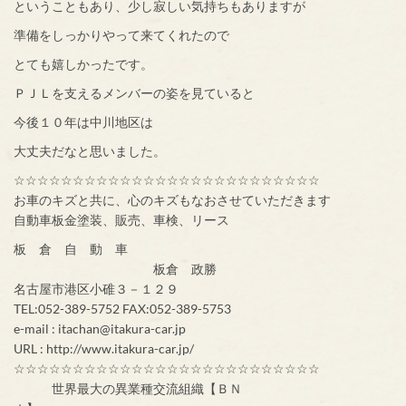
ということもあり、少し寂しい気持ちもありますが
準備をしっかりやって来てくれたので
とても嬉しかったです。
ＰＪＬを支えるメンバーの姿を見ていると
今後１０年は中川地区は
大丈夫だなと思いました。
☆☆☆☆☆☆☆☆☆☆☆☆☆☆☆☆☆☆☆☆☆☆☆☆☆☆
お車のキズと共に、心のキズもなおさせていただきます
自動車板金塗装、販売、車検、リース
板 倉 自 動 車
板倉 政勝
名古屋市港区小碓３－１２９
TEL:052-389-5752 FAX:052-389-5753
e-mail : itachan@itakura-car.jp
URL : http://www.itakura-car.jp/
☆☆☆☆☆☆☆☆☆☆☆☆☆☆☆☆☆☆☆☆☆☆☆☆☆☆
世界最大の異業種交流組織【ＢＮ