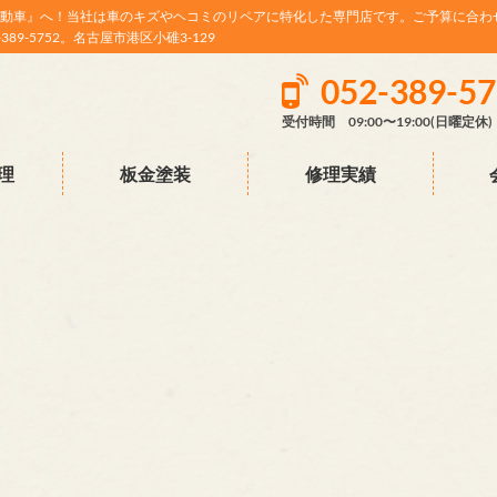
動車』へ！当社は車のキズやヘコミのリペアに特化した専門店です。ご予算に合わ
9-5752。名古屋市港区小碓3-129
052-389-5
受付時間 09:00〜19:00(日曜定休)
理
板金塗装
修理実績