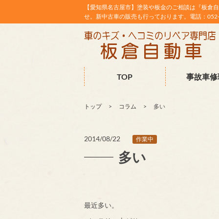
【愛知県名古屋市】塗装や板金のご相談は『板倉自
せ。新中古車の販売も行っております。電話：052-38
TOP
事故車修
トップ
コラム
多い
2014/08/22
作業中
多い
最近多い。