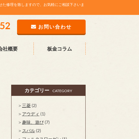
せた修理を致しますので、お気軽にご相談下さいま
752
お問い合わせ
会社概要
板金コラム
カテゴリー
CATEGORY
三菱
(2)
アウディ
(1)
趣味、遊び
(7)
スバル
(2)
フォルクスワーゲン
(1)