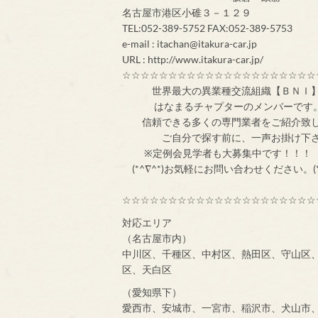
名古屋市港区小碓３－１２９
TEL:052-389-5752 FAX:052-389-5753
e-mail : itachan@itakura-car.jp
URL : http://www.itakura-car.jp/
☆☆☆☆☆☆☆☆☆☆☆☆☆☆☆☆☆☆☆☆☆
世界最大の異業
はなまるチャプターのメンバ
信頼できる多くの専門業者をご紹介致
ご自分で探す前
※定例会見学者
(*^∇^*)お気軽にお問い合わせください。(*
☆☆☆☆☆☆☆☆☆☆☆☆☆☆☆☆☆☆☆☆☆
対応エリア
（名古屋市内）
中川区、千種区、中村区、熱田区、守山区
区、天白区
（愛知県下）
愛西市、安城市、一宮市、稲沢市、犬山市