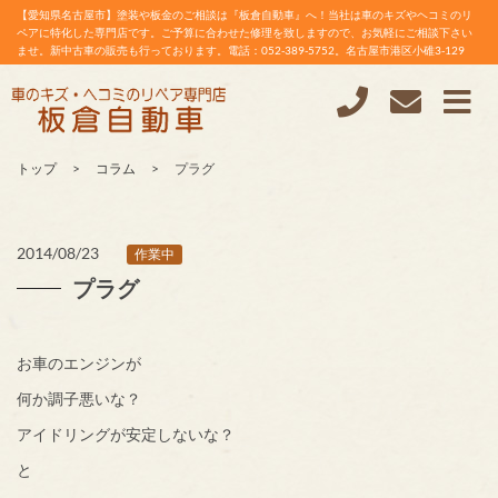
【愛知県名古屋市】塗装や板金のご相談は『板倉自動車』へ！当社は車のキズやヘコミのリ
ペアに特化した専門店です。ご予算に合わせた修理を致しますので、お気軽にご相談下さい
ませ。新中古車の販売も行っております。電話：052-389-5752。名古屋市港区小碓3-129
トップ
コラム
プラグ
2014/08/23
作業中
プラグ
お車のエンジンが
何か調子悪いな？
アイドリングが安定しないな？
と