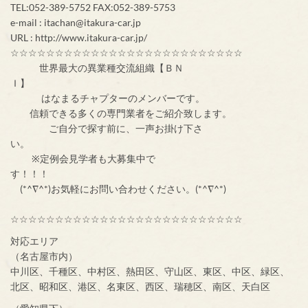
TEL:052-389-5752 FAX:052-389-5753
e-mail : itachan@itakura-car.jp
URL : http://www.itakura-car.jp/
☆☆☆☆☆☆☆☆☆☆☆☆☆☆☆☆☆☆☆☆☆☆☆☆☆☆
世界最大の異業種交流組織【ＢＮ
Ｉ】
はなまるチャプターのメンバーです。
信頼できる多くの専門業者をご紹介致します。
ご自分で探す前に、一声お掛け下さ
い。
※定例会見学者も大募集中で
す！！！
(*^∇^*)お気軽にお問い合わせください。(*^∇^*)
☆☆☆☆☆☆☆☆☆☆☆☆☆☆☆☆☆☆☆☆☆☆☆☆☆☆
対応エリア
（名古屋市内）
中川区、千種区、中村区、熱田区、守山区、東区、中区、緑区、
北区、昭和区、港区、名東区、西区、瑞穂区、南区、天白区