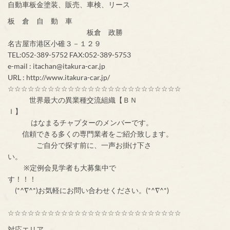
自動車板金塗装、販売、車検、リース
板 倉 自 動 車
板倉 政勝
名古屋市港区小碓３－１２９
TEL:052-389-5752 FAX:052-389-5753
e-mail : itachan@itakura-car.jp
URL : http://www.itakura-car.jp/
☆☆☆☆☆☆☆☆☆☆☆☆☆☆☆☆☆☆☆☆☆☆☆☆☆☆
世界最大の異業種交流組織【ＢＮ
Ｉ】
はなまるチャプターのメンバーです。
信頼できる多くの専門業者をご紹介致します。
ご自分で探す前に、一声お掛け下さ
い。
※定例会見学者も大募集中で
す！！！
(*^∇^*)お気軽にお問い合わせください。(*^∇^*)
☆☆☆☆☆☆☆☆☆☆☆☆☆☆☆☆☆☆☆☆☆☆☆☆☆☆
対応エリア