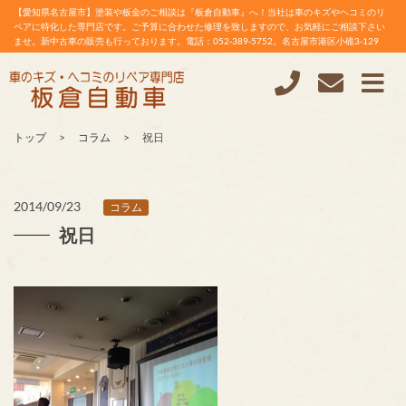
【愛知県名古屋市】塗装や板金のご相談は『板倉自動車』へ！当社は車のキズやヘコミのリ
ペアに特化した専門店です。ご予算に合わせた修理を致しますので、お気軽にご相談下さい
ませ。新中古車の販売も行っております。電話：052-389-5752。名古屋市港区小碓3-129
トップ
コラム
祝日
2014/09/23
コラム
祝日