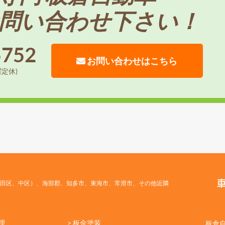
問い合わせ下さい！
5752
お問い合わせはこちら
曜定休)
田区、中区）、海部郡、知多市、東海市、常滑市、その他近隣
理
> 板金塗装
板倉