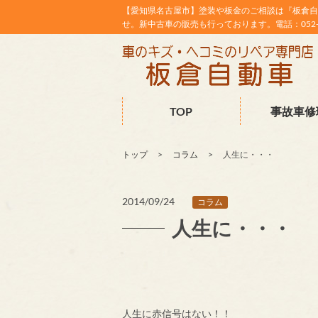
【愛知県名古屋市】塗装や板金のご相談は『板倉自
せ。新中古車の販売も行っております。電話：052-38
TOP
事故車修
トップ
コラム
人生に・・・
2014/09/24
コラム
人生に・・・
人生に赤信号はない！！