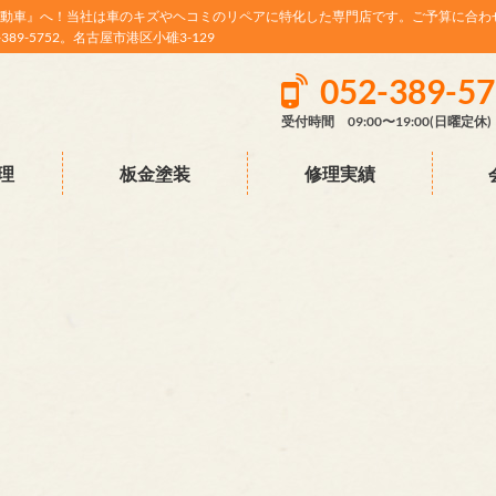
動車』へ！当社は車のキズやヘコミのリペアに特化した専門店です。ご予算に合わ
9-5752。名古屋市港区小碓3-129
052-389-5
受付時間 09:00〜19:00(日曜定休)
理
板金塗装
修理実績