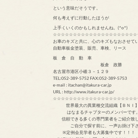
という意味だそうです。
何も考えずに行動したほうが
上手くいくのかもしれませんね。(^o^)
☆☆☆☆☆☆☆☆☆☆☆☆☆☆☆☆☆☆☆☆☆
お車のキズと共に、心のキズもなおさせて
自動車板金塗装、販売、車検、リース
板 倉 自 動 車
板倉 政勝
名古屋市港区小碓３－１２９
TEL:052-389-5752 FAX:052-389-5753
e-mail : itachan@itakura-car.jp
URL : http://www.itakura-car.jp/
☆☆☆☆☆☆☆☆☆☆☆☆☆☆☆☆☆☆☆☆☆
世界最大の異業
はなまるチャプターのメンバ
信頼できる多くの専門業者をご紹介致
ご自分で探す前
※定例会見学者