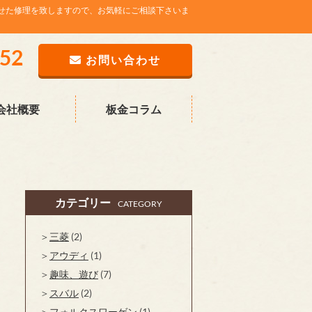
せた修理を致しますので、お気軽にご相談下さいま
752
お問い合わせ
会社概要
板金コラム
カテゴリー
CATEGORY
三菱
(2)
アウディ
(1)
趣味、遊び
(7)
スバル
(2)
フォルクスワーゲン
(1)