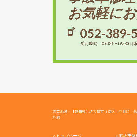
お気軽にお
052-389-
受付時間 09:00〜19:00(日
営業地域：【愛知県】名古屋市（港区、中川区、熱
地域
> トップページ
> 事故車修