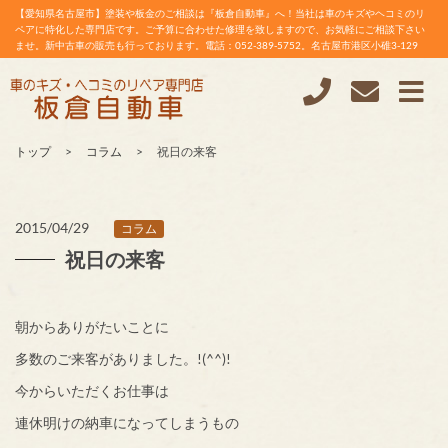
【愛知県名古屋市】塗装や板金のご相談は『板倉自動車』へ！当社は車のキズやヘコミのリ
ペアに特化した専門店です。ご予算に合わせた修理を致しますので、お気軽にご相談下さい
ませ。新中古車の販売も行っております。電話：052-389-5752。名古屋市港区小碓3-129
トップ
コラム
祝日の来客
2015/04/29
コラム
祝日の来客
朝からありがたいことに
多数のご来客がありました。!(^^)!
今からいただくお仕事は
連休明けの納車になってしまうもの