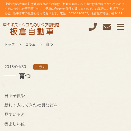
【愛知県名古屋市】塗装や板金のご相談は『板倉自動車』へ！当社は車のキズやヘコミのリ
ペアに特化した専門店です。ご予算に合わせた修理を致しますので、お気軽にご相談下さい
ませ。新中古車の販売も行っております。電話：052-389-5752。名古屋市港区小碓3-129
トップ
コラム
育つ
2015/04/30
コラム
育つ
日々子供や
新しく入ってきた社員などを
見ていると
羨ましい位