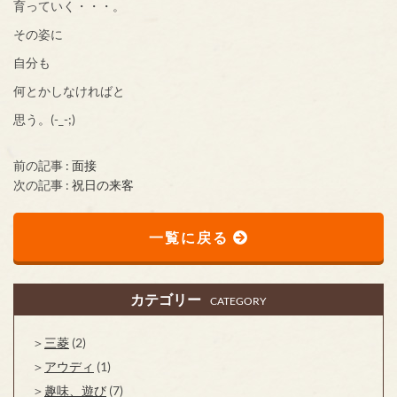
育っていく・・・。
その姿に
自分も
何とかしなければと
思う。(-_-;)
前の記事 :
面接
次の記事 :
祝日の来客
一覧に戻る
カテゴリー
CATEGORY
三菱
(2)
アウディ
(1)
趣味、遊び
(7)