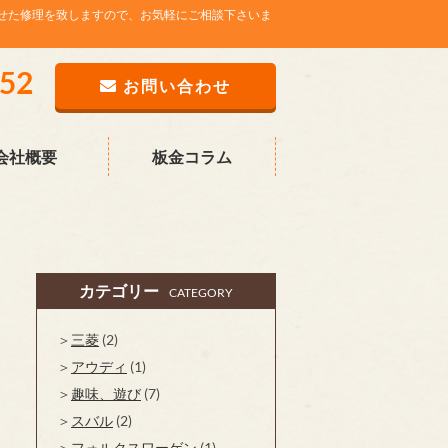
せた修理を致しますので、お気軽にご相談下さいま
752
お問い合わせ
会社概要
板金コラム
カテゴリー
CATEGORY
三菱
(2)
アウディ
(1)
趣味、遊び
(7)
スバル
(2)
フォルクスワーゲン
(1)