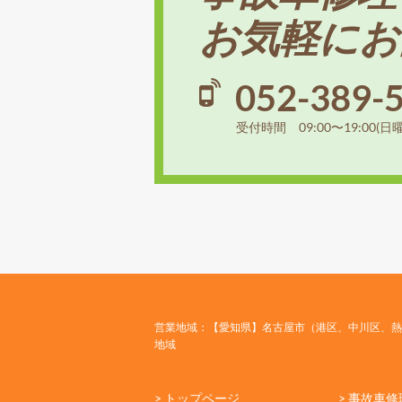
お気軽にお
052-389-
受付時間 09:00〜19:00(日
営業地域：【愛知県】名古屋市（港区、中川区、熱
地域
> トップページ
> 事故車修