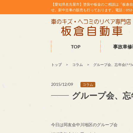
【愛知県名古屋市】塗装や板金のご相談は『板倉自
せ。新中古車の販売も行っております。電話：052-38
TOP
事故車修
トップ
コラム
グループ会、忘年会(^^)
2015/12/09
コラム
グループ会、忘年会
今日は同友会中川地区のグループ会