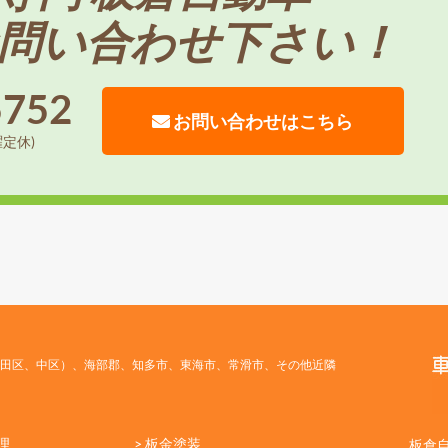
問い合わせ下さい！
5752
お問い合わせはこちら
曜定休)
田区、中区）、海部郡、知多市、東海市、常滑市、その他近隣
理
> 板金塗装
板倉