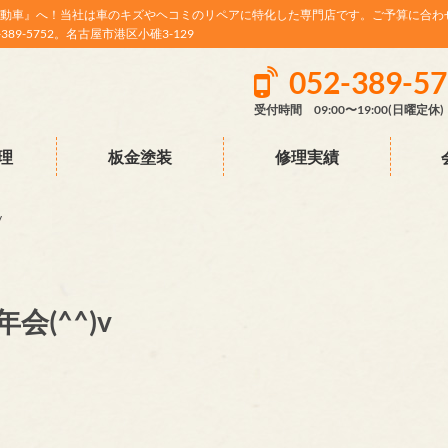
動車』へ！当社は車のキズやヘコミのリペアに特化した専門店です。ご予算に合わ
9-5752。名古屋市港区小碓3-129
052-389-5
受付時間 09:00〜19:00(日曜定休)
理
板金塗装
修理実績
v
(^^)v