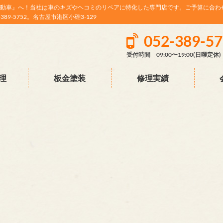
動車』へ！当社は車のキズやヘコミのリペアに特化した専門店です。ご予算に合わ
9-5752。名古屋市港区小碓3-129
052-389-5
受付時間 09:00〜19:00(日曜定休)
理
板金塗装
修理実績