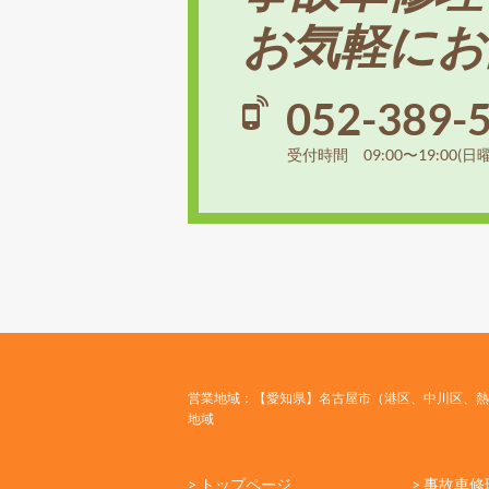
お気軽にお
052-389-
受付時間 09:00〜19:00(日
営業地域：【愛知県】名古屋市（港区、中川区、熱
地域
> トップページ
> 事故車修