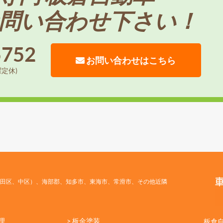
問い合わせ下さい！
5752
お問い合わせはこちら
曜定休)
田区、中区）、海部郡、知多市、東海市、常滑市、その他近隣
理
> 板金塗装
板倉