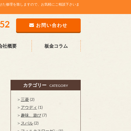
せた修理を致しますので、お気軽にご相談下さいま
752
お問い合わせ
会社概要
板金コラム
カテゴリー
CATEGORY
三菱
(2)
アウディ
(1)
趣味、遊び
(7)
スバル
(2)
フォルクスワーゲン
(1)