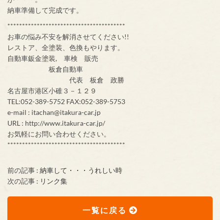
納車準備して完成です。
****************************************
お車の悩み不安を解消させてください!!
レストア、全塗装、色換もやります。
自動車鈑金塗装, 車検 販売
板倉自動車
代表 板倉 政勝
名古屋市港区小碓３－１２９
TEL:052-389-5752 FAX:052-389-5753
e-mail : itachan@itakura-car.jp
URL : http://www.itakura-car.jp/
お気軽にお問い合わせください。
****************************************
前の記事 :
納車して・・・うれしい時
次の記事 :
リンク集
一覧に戻る