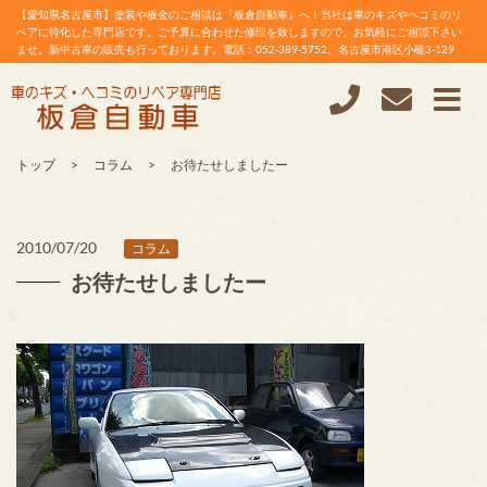
【愛知県名古屋市】塗装や板金のご相談は『板倉自動車』へ！当社は車のキズやヘコミのリ
ペアに特化した専門店です。ご予算に合わせた修理を致しますので、お気軽にご相談下さい
ませ。新中古車の販売も行っております。電話：052-389-5752。名古屋市港区小碓3-129
トップ
コラム
お待たせしましたー
2010/07/20
コラム
お待たせしましたー