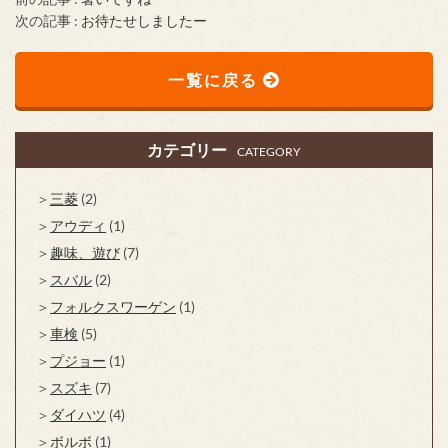
次の記事 :
お待たせしましたー
一覧に戻る
カテゴリー
CATEGORY
三菱
(2)
アウディ
(1)
趣味、遊び
(7)
スバル
(2)
フォルクスワーゲン
(1)
車検
(5)
プジョー
(1)
スズキ
(7)
ダイハツ
(4)
ボルボ
(1)