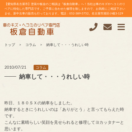
【愛知県名古屋市】塗装や板金のご相談は『板倉自動車』へ！当社は車のキズやヘコミのリ
ペアに特化した専門店です。ご予算に合わせた修理を致しますので、お気軽にご相談下さい
ませ。新中古車の販売も行っております。電話：052-389-5752。名古屋市港区小碓3-129
トップ
コラム
納車して・・・うれしい時
2010/07/21
コラム
納車して・・・うれしい時
昨日、１８０ＳＸの納車をしました。
納車するときにうれしいのは「ありがとう」と言ってもらえた時
です。
こんなに素晴らしい笑顔を見せられると修理してヨカッタナーと
思います。