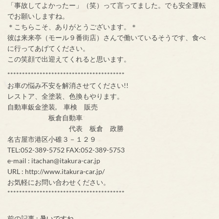
「事故してよかったー」（笑）って言ってました。でも安全運転
でお願いしますね。
＊こちらこそ、ありがとうございます。＊
彼は来来亭（モール９番街店）さんで働いているそうです、食べ
に行ってあげてください。
この笑顔で出迎えてくれると思います。
****************************************
お車の悩み不安を解消させてください!!
レストア、全塗装、色換もやります。
自動車鈑金塗装, 車検 販売
板倉自動車
代表 板倉 政勝
名古屋市港区小碓３－１２９
TEL:052-389-5752 FAX:052-389-5753
e-mail : itachan@itakura-car.jp
URL : http://www.itakura-car.jp/
お気軽にお問い合わせください。
****************************************
前の記事 :
暑いですね