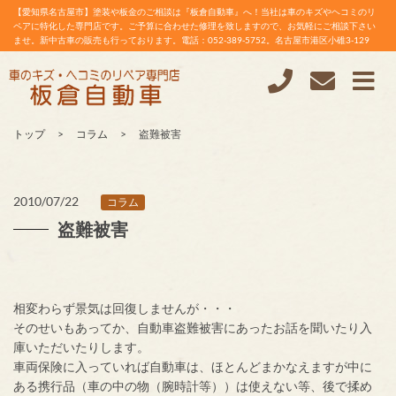
【愛知県名古屋市】塗装や板金のご相談は『板倉自動車』へ！当社は車のキズやヘコミのリ
ペアに特化した専門店です。ご予算に合わせた修理を致しますので、お気軽にご相談下さい
ませ。新中古車の販売も行っております。電話：052-389-5752。名古屋市港区小碓3-129
トップ
コラム
盗難被害
2010/07/22
コラム
盗難被害
相変わらず景気は回復しませんが・・・
そのせいもあってか、自動車盗難被害にあったお話を聞いたり入
庫いただいたりします。
車両保険に入っていれば自動車は、ほとんどまかなえますが中に
ある携行品（車の中の物（腕時計等））は使えない等、後で揉め