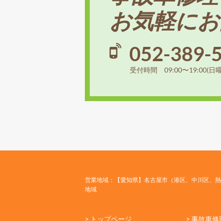
お気軽にお
052-389-
受付時間 09:00〜19:00(日
営業地域：【愛知県】名古屋市（港区、中川区、熱
地域
> トップページ
> 事故車修