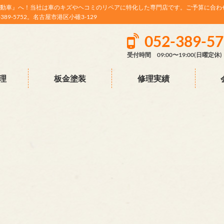
動車』へ！当社は車のキズやヘコミのリペアに特化した専門店です。ご予算に合わ
9-5752。名古屋市港区小碓3-129
052-389-5
受付時間 09:00〜19:00(日曜定休)
理
板金塗装
修理実績