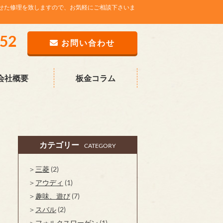
せた修理を致しますので、お気軽にご相談下さいま
752
お問い合わせ
会社概要
板金コラム
カテゴリー
CATEGORY
三菱
(2)
アウディ
(1)
趣味、遊び
(7)
スバル
(2)
フォルクスワーゲン
(1)