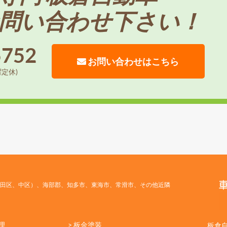
問い合わせ下さい！
5752
お問い合わせはこちら
曜定休)
田区、中区）、海部郡、知多市、東海市、常滑市、その他近隣
理
> 板金塗装
板倉