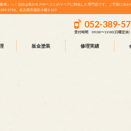
動車』へ！当社は車のキズやヘコミのリペアに特化した専門店です。ご予算に合わ
9-5752。名古屋市港区小碓3-129
052-389-5
受付時間 09:00〜19:00(日曜定休)
理
板金塗装
修理実績