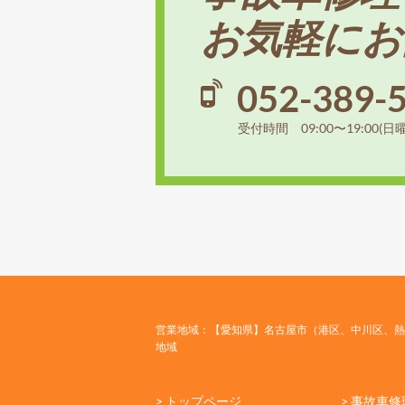
お気軽にお
052-389-
受付時間 09:00〜19:00(日
営業地域：【愛知県】名古屋市（港区、中川区、熱
地域
> トップページ
> 事故車修