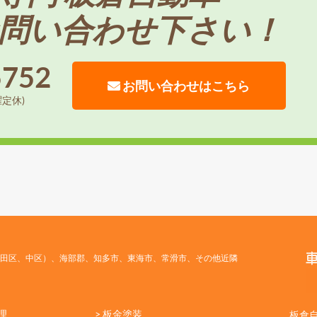
問い合わせ下さい！
5752
お問い合わせはこちら
曜定休)
田区、中区）、海部郡、知多市、東海市、常滑市、その他近隣
理
> 板金塗装
板倉