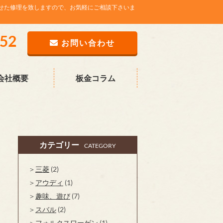
せた修理を致しますので、お気軽にご相談下さいま
752
お問い合わせ
会社概要
板金コラム
カテゴリー
CATEGORY
三菱
(2)
アウディ
(1)
趣味、遊び
(7)
スバル
(2)
フォルクスワーゲン
(1)