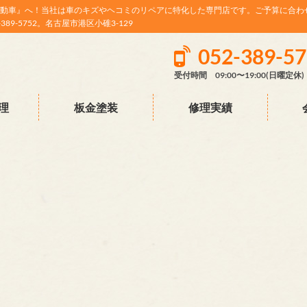
動車』へ！当社は車のキズやヘコミのリペアに特化した専門店です。ご予算に合わ
9-5752。名古屋市港区小碓3-129
052-389-5
受付時間 09:00〜19:00(日曜定休)
理
板金塗装
修理実績