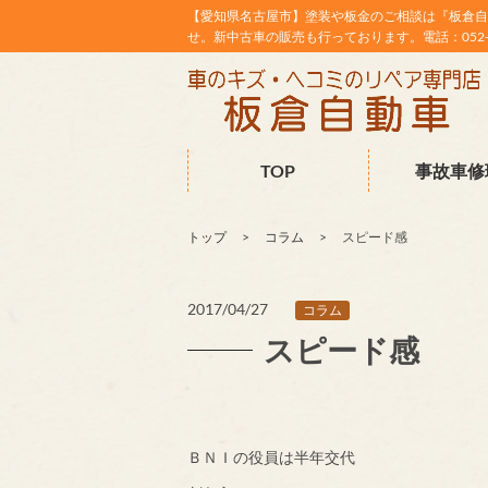
【愛知県名古屋市】塗装や板金のご相談は『板倉自
せ。新中古車の販売も行っております。電話：052-38
TOP
事故車修
トップ
コラム
スピード感
2017/04/27
コラム
スピード感
ＢＮＩの役員は半年交代