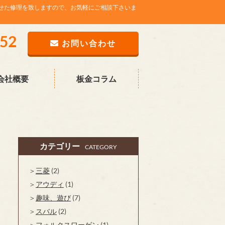
せた修理を致しますので、お気軽にご相談下さいま
752
お問い合わせ
会社概要
板金コラム
カテゴリー
CATEGORY
三菱
(2)
アウディ
(1)
趣味、遊び
(7)
スバル
(2)
フォルクスワーゲン
(1)