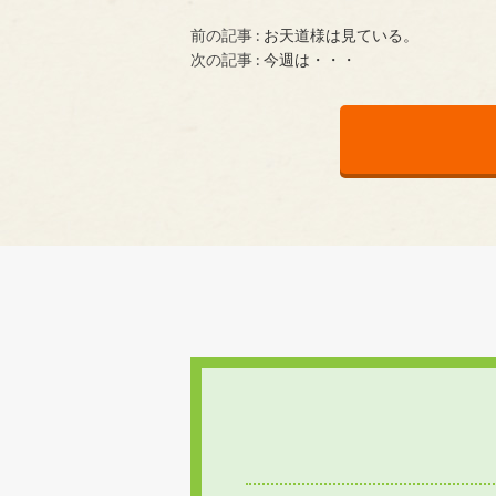
前の記事 :
お天道様は見ている。
次の記事 :
今週は・・・