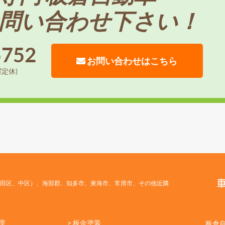
問い合わせ下さい！
5752
お問い合わせはこちら
曜定休)
田区、中区）、海部郡、知多市、東海市、常滑市、その他近隣
理
> 板金塗装
板倉