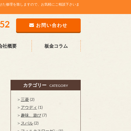
せた修理を致しますので、お気軽にご相談下さいま
752
お問い合わせ
会社概要
板金コラム
カテゴリー
CATEGORY
三菱
(2)
アウディ
(1)
趣味、遊び
(7)
スバル
(2)
フォルクスワーゲン
(1)