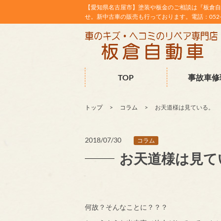
【愛知県名古屋市】塗装や板金のご相談は『板倉自
せ。新中古車の販売も行っております。電話：052-38
TOP
事故車修
トップ
コラム
お天道様は見ている。
2018/07/30
コラム
お天道様は見て
何故？そんなことに？？？