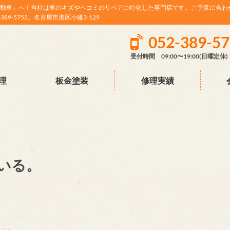
動車』へ！当社は車のキズやヘコミのリペアに特化した専門店です。ご予算に合わ
9-5752。名古屋市港区小碓3-129
052-389-5
受付時間 09:00〜19:00(日曜定休)
理
板金塗装
修理実績
いる。