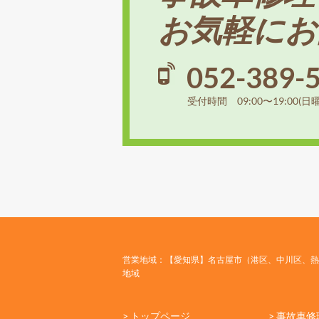
お気軽にお
052-389-
受付時間 09:00〜19:00(日
営業地域：【愛知県】名古屋市（港区、中川区、熱
地域
> トップページ
> 事故車修