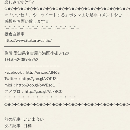
楽しみです(^^)v
◇◆◇◆◇◆◇◆◇◆◇◆◇◆◇◆◇◆◇◆◇◆◇◆◇◆◇◆◇◆◇◆◇◆◇◆◇◆◇
☆「いいね！」や「ツイートする」ボタンより是非コメントやご
感想をお願い致します☆
*…*…*…*…*…*…*…*…*…*…*…*…*…*…*…*…
板倉自動車
http://www.itakura-car.jp/
━━━━━━━━━━━━━━━━━━━━━━━━
住所:愛知県名古屋市港区小碓3-129
TEL:052-389-5752
————————————————
Facebook：http://urx.nu/dN6a
Twitter：http://goo.gl/vOEJZs
mixi：http://goo.gl/6WBzo1
アメブロ：http://goo.gl/Vs7BC0
*…*…*…*…*…*…*…*…*…*…*…*…*…*…*…*…
◇◆◇◆◇◆◇◆◇◆◇◆◇◆◇◆◇◆◇◆◇◆◇◆◇◆◇◆◇◆◇◆◇◆◇◆◇◆◇
前の記事 :
いい出会い
次の記事 :
目標