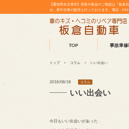
【愛知県名古屋市】塗装や板金のご相談は『板倉自
せ。新中古車の販売も行っております。電話：052-38
TOP
事故車修
トップ
コラム
いい出会い
2018/08/18
コラム
いい出会い
今日もいい出会いがあった