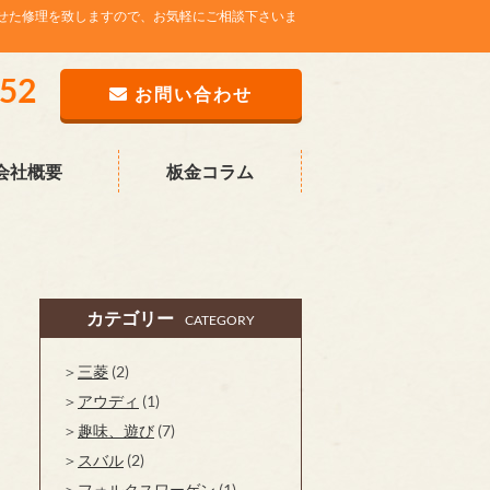
せた修理を致しますので、お気軽にご相談下さいま
752
お問い合わせ
会社概要
板金コラム
カテゴリー
CATEGORY
三菱
(2)
アウディ
(1)
趣味、遊び
(7)
スバル
(2)
フォルクスワーゲン
(1)