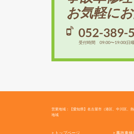
お気軽にお
052-389-
受付時間 09:00〜19:00(日
営業地域：【愛知県】名古屋市（港区、中川区、熱
地域
> トップページ
> 事故車修