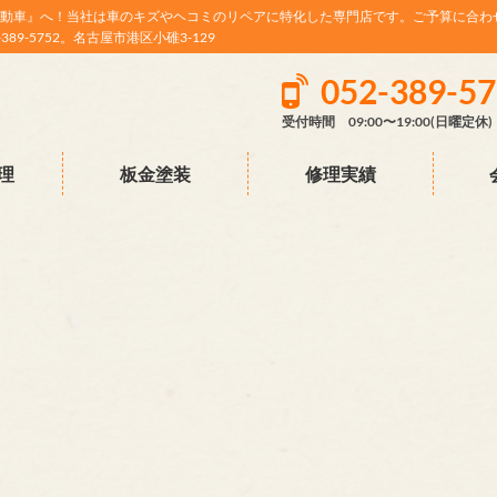
動車』へ！当社は車のキズやヘコミのリペアに特化した専門店です。ご予算に合わ
9-5752。名古屋市港区小碓3-129
052-389-5
受付時間 09:00〜19:00(日曜定休)
理
板金塗装
修理実績