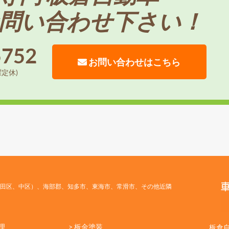
問い合わせ下さい！
5752
お問い合わせはこちら
曜定休)
田区、中区）、海部郡、知多市、東海市、常滑市、その他近隣
理
> 板金塗装
板倉