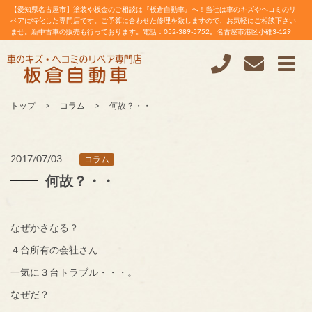
【愛知県名古屋市】塗装や板金のご相談は『板倉自動車』へ！当社は車のキズやヘコミのリ
ペアに特化した専門店です。ご予算に合わせた修理を致しますので、お気軽にご相談下さい
ませ。新中古車の販売も行っております。電話：052-389-5752。名古屋市港区小碓3-129
トップ
コラム
何故？・・
2017/07/03
コラム
何故？・・
なぜかさなる？
４台所有の会社さん
一気に３台トラブル・・・。
なぜだ？