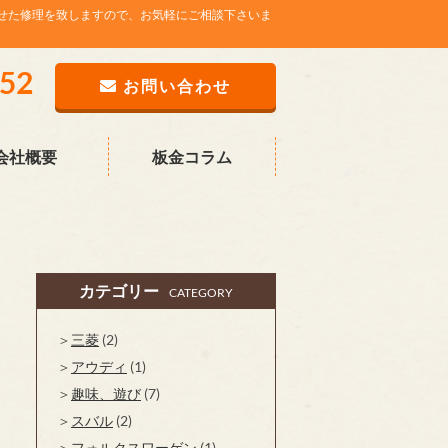
せた修理を致しますので、お気軽にご相談下さいま
752
お問い合わせ
会社概要
板金コラム
カテゴリー
CATEGORY
三菱
(2)
アウディ
(1)
趣味、遊び
(7)
スバル
(2)
フォルクスワーゲン
(1)