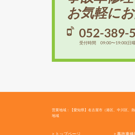
お気軽にお
052-389-
受付時間 09:00〜19:00(日
営業地域：【愛知県】名古屋市（港区、中川区、熱
地域
> トップページ
> 事故車修