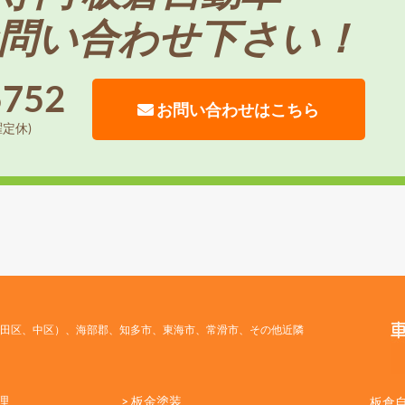
問い合わせ下さい！
5752
お問い合わせはこちら
曜定休)
田区、中区）、海部郡、知多市、東海市、常滑市、その他近隣
理
> 板金塗装
板倉