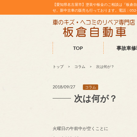
【愛知県名古屋市】塗装や板金のご相談は『板倉自
せ。新中古車の販売も行っております。電話：052-38
TOP
事故車修
トップ
コラム
次は何が？
2018/09/27
コラム
次は何が？
火曜日の午前中が空くことに