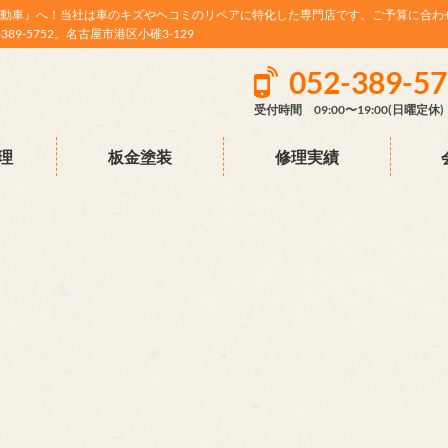
動車』へ！当社は車のキズやヘコミのリペアに特化した専門店です。ご予算に合わ
9-5752。名古屋市港区小碓3-129
052-389-5
受付時間 09:00〜19:00(日曜定休)
理
板金塗装
修理実績