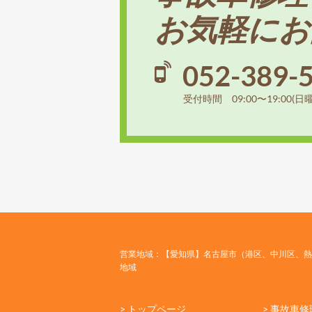
お気軽にお
052-389-
受付時間 09:00〜19:00(日
営業地域：【愛知県】名古屋市（港区、中川区、熱
地域
> トップページ
> 事故車修