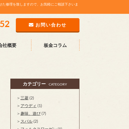
せた修理を致しますので、お気軽にご相談下さいま
752
お問い合わせ
会社概要
板金コラム
カテゴリー
CATEGORY
三菱
(2)
アウディ
(1)
趣味、遊び
(7)
スバル
(2)
フォルクスワーゲン
(1)