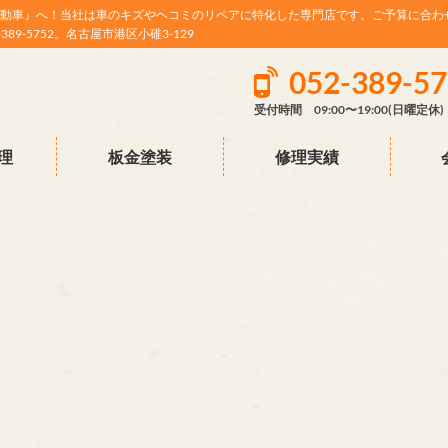
動車』へ！当社は車のキズやヘコミのリペアに特化した専門店です。ご予算に合わ
9-5752。名古屋市港区小碓3-129
052-389-5
受付時間 09:00〜19:00(日曜定休)
理
板金塗装
修理実績