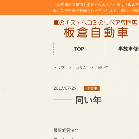
【愛知県名古屋市】塗装や板金のご相談は『板倉自
せ。新中古車の販売も行っております。電話：052-38
TOP
事故車修
トップ
コラム
同い年
2017/07/29
作業中
同い年
最近経営者で