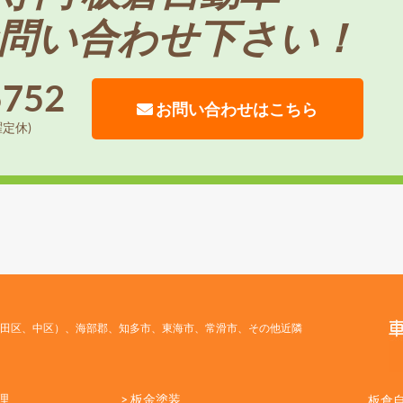
問い合わせ下さい！
5752
お問い合わせはこちら
曜定休)
田区、中区）、海部郡、知多市、東海市、常滑市、その他近隣
理
> 板金塗装
板倉