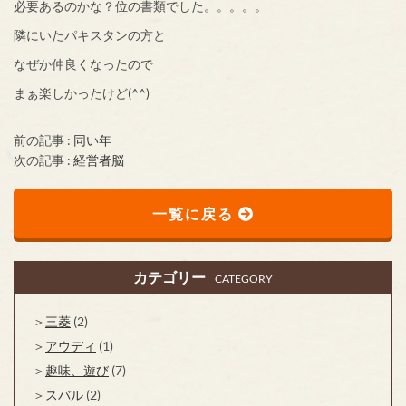
必要あるのかな？位の書類でした。。。。。
隣にいたパキスタンの方と
なぜか仲良くなったので
まぁ楽しかったけど(^^)
前の記事 :
同い年
次の記事 :
経営者脳
一覧に戻る
カテゴリー
CATEGORY
三菱
(2)
アウディ
(1)
趣味、遊び
(7)
スバル
(2)