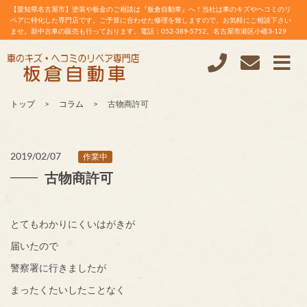
【愛知県名古屋市】塗装や板金のご相談は『板倉自動車』へ！当社は車のキズやヘコミのリ
ペアに特化した専門店です。ご予算に合わせた修理を致しますので、お気軽にご相談下さい
ませ。新中古車の販売も行っております。電話：052-389-5752。名古屋市港区小碓3-129
トップ
コラム
古物商許可
2019/02/07
作業中
古物商許可
とてもわかりにくいはがきが
届いたので
警察署に行きましたが
まったくたいしたことなく