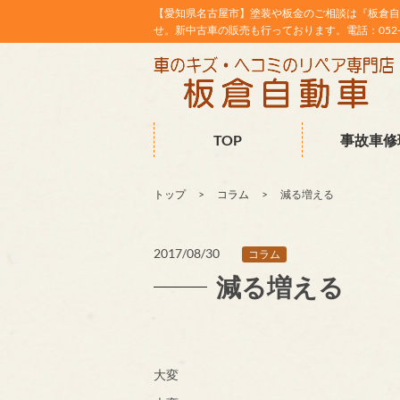
【愛知県名古屋市】塗装や板金のご相談は『板倉自
せ。新中古車の販売も行っております。電話：052-38
TOP
事故車修
トップ
コラム
減る増える
2017/08/30
コラム
減る増える
大変