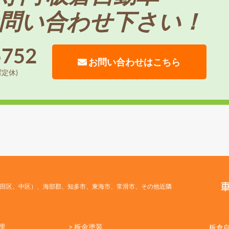
問い合わせ下さい！
5752
お問い合わせはこちら
曜定休)
田区、中区）、海部郡、知多市、東海市、常滑市、その他近隣
理
> 板金塗装
板倉