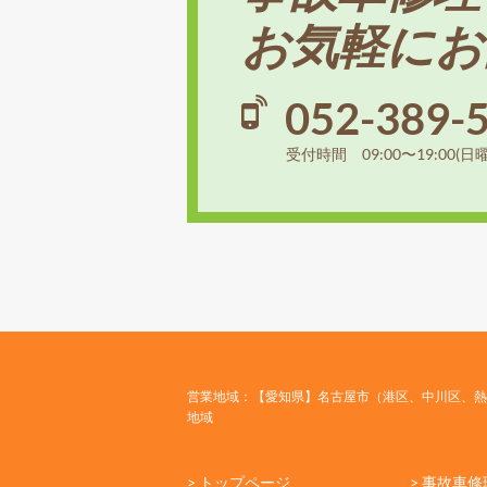
お気軽にお
052-389-
受付時間 09:00〜19:00(日
営業地域：【愛知県】名古屋市（港区、中川区、熱
地域
> トップページ
> 事故車修