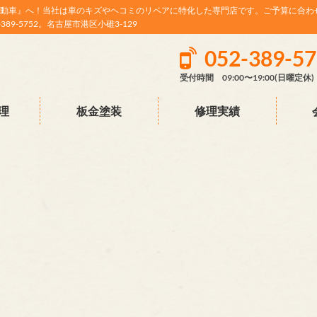
動車』へ！当社は車のキズやヘコミのリペアに特化した専門店です。ご予算に合わ
9-5752。名古屋市港区小碓3-129
052-389-5
受付時間 09:00〜19:00(日曜定休)
理
板金塗装
修理実績