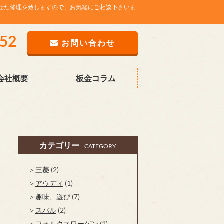
せた修理を致しますので、お気軽にご相談下さいま
752
お問い合わせ
会社概要
板金コラム
カテゴリー
CATEGORY
三菱
(2)
アウディ
(1)
趣味、遊び
(7)
スバル
(2)
フォルクスワーゲン
(1)