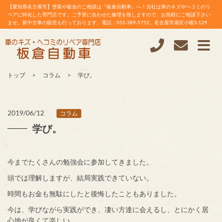
【愛知県名古屋市】塗装や板金のご相談は『板倉自動車』へ！当社は車のキズやヘコミのリ
ペアに特化した専門店です。ご予算に合わせた修理を致しますので、お気軽にご相談下さい
ませ。新中古車の販売も行っております。電話：052-389-5752。名古屋市港区小碓3-129
トップ
コラム
学び。
2019/06/12
コラム
学び。
今までたくさんの勉強会に参加してきました。
頭では理解しますが、結局実践できていない。
時間もお金も無駄にしたと後悔したこともありました。
今は、学びながら実践ができ、凄い方達に会えるし、とにかく居
心地が良くて楽しい。