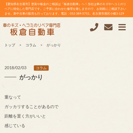
【愛知県名古屋市】塗装や板金のご相談は『板倉自動車』へ！当社は車のキズやヘコミのリ
ペアに特化した専門店です。ご予算に合わせた修理を致しますので、お気軽にご相談下さい
ませ。新中古車の販売も行っております。電話：052-389-5752。名古屋市港区小碓3-129
トップ
コラム
がっかり
2018/02/03
コラム
がっかり
重なって
ガッカリすることがあるので
距離を置く方がいいと
感じている