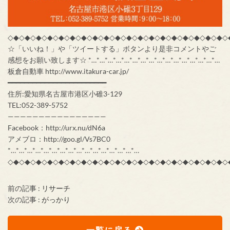
◇◆◇◆◇◆◇◆◇◆◇◆◇◆◇◆◇◆◇◆◇◆◇◆◇◆◇◆◇◆◇◆◇◆◇◆◇◆◇
☆「いいね！」や「ツイートする」ボタンより是非コメントやご
感想をお願い致します☆ *…*…*…*…*…*…*…*…*…*…*…*…*…*…*…*…
板倉自動車 http://www.itakura-car.jp/
━━━━━━━━━━━━━━━━━━━━━━━━
住所:愛知県名古屋市港区小碓3-129
TEL:052-389-5752
————————————————
Facebook：http://urx.nu/dN6a
アメブロ：http://goo.gl/Vs7BC0
*…*…*…*…*…*…*…*…*…*…*…*…*…*…*…*…
◇◆◇◆◇◆◇◆◇◆◇◆◇◆◇◆◇◆◇◆◇◆◇◆◇◆◇◆◇◆◇◆◇◆◇◆◇◆◇
前の記事 :
リサーチ
次の記事 :
がっかり
一覧に戻る