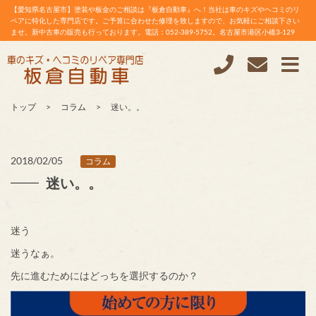
【愛知県名古屋市】塗装や板金のご相談は『板倉自動車』へ！当社は車のキズやヘコミのリ
ペアに特化した専門店です。ご予算に合わせた修理を致しますので、お気軽にご相談下さい
ませ。新中古車の販売も行っております。電話：052-389-5752。名古屋市港区小碓3-129
トップ
コラム
迷い。。
2018/02/05
コラム
迷い。。
迷う
迷うなぁ。
先に進むためにはどっちを選択するのか？