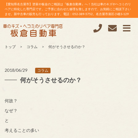
【愛知県名古屋市】塗装や板金のご相談は『板倉自動車』へ！当社は車のキズやヘコミのリ
ペアに特化した専門店です。ご予算に合わせた修理を致しますので、お気軽にご相談下さい
ませ。新中古車の販売も行っております。電話：052-389-5752。名古屋市港区小碓3-129
トップ
コラム
何がそうさせるのか？
2018/06/29
コラム
何がそうさせるのか？
何故？
なぜ？
と
考えることの多い