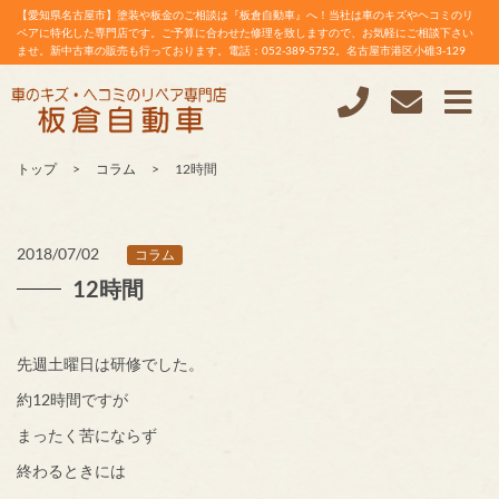
【愛知県名古屋市】塗装や板金のご相談は『板倉自動車』へ！当社は車のキズやヘコミのリ
ペアに特化した専門店です。ご予算に合わせた修理を致しますので、お気軽にご相談下さい
ませ。新中古車の販売も行っております。電話：052-389-5752。名古屋市港区小碓3-129
トップ
コラム
12時間
2018/07/02
コラム
12時間
先週土曜日は研修でした。
約12時間ですが
まったく苦にならず
終わるときには