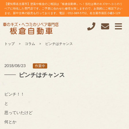
【愛知県名古屋市】塗装や板金のご相談は『板倉自動車』へ！当社は車のキズやヘコミのリ
ペアに特化した専門店です。ご予算に合わせた修理を致しますので、お気軽にご相談下さい
ませ。新中古車の販売も行っております。電話：052-389-5752。名古屋市港区小碓3-129
トップ
コラム
ピンチはチャンス
2018/08/23
作業中
ピンチはチャンス
ピンチ！！
と
思っていたけど
何とか