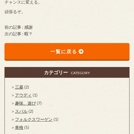
チャンスに変える。
頑張るぞ。
前の記事 :
感謝
次の記事 :
暇？
一覧に戻る
カテゴリー
CATEGORY
三菱
(2)
アウディ
(1)
趣味、遊び
(7)
スバル
(2)
フォルクスワーゲン
(1)
車検
(5)