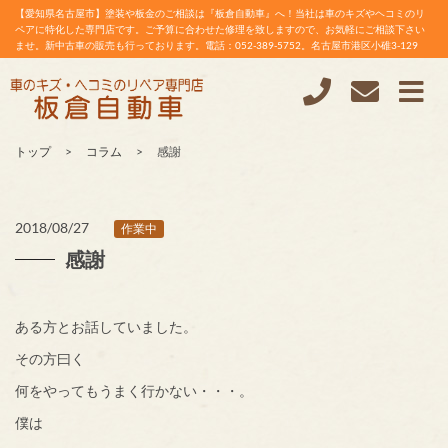
【愛知県名古屋市】塗装や板金のご相談は『板倉自動車』へ！当社は車のキズやヘコミのリ
ペアに特化した専門店です。ご予算に合わせた修理を致しますので、お気軽にご相談下さい
ませ。新中古車の販売も行っております。電話：052-389-5752。名古屋市港区小碓3-129
トップ
コラム
感謝
2018/08/27
作業中
感謝
ある方とお話していました。
その方曰く
何をやってもうまく行かない・・・。
僕は