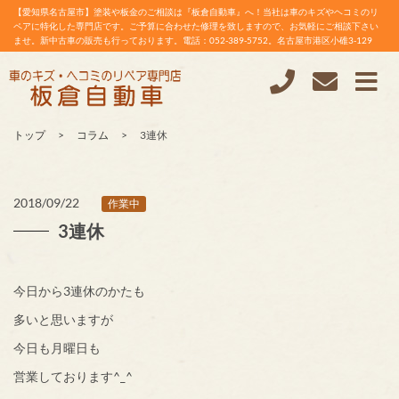
【愛知県名古屋市】塗装や板金のご相談は『板倉自動車』へ！当社は車のキズやヘコミのリ
ペアに特化した専門店です。ご予算に合わせた修理を致しますので、お気軽にご相談下さい
ませ。新中古車の販売も行っております。電話：052-389-5752。名古屋市港区小碓3-129
トップ
コラム
3連休
2018/09/22
作業中
3連休
今日から3連休のかたも
多いと思いますが
今日も月曜日も
営業しております^_^