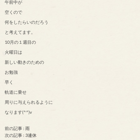
午前中が
空くので
何をしたらいのだろう
と考えてます。
10月の１週目の
火曜日は
新しい動きのための
お勉強
早く
軌道に乗せ
周りに与えられるように
なります(^^)v
前の記事 :
雨
次の記事 :
3連休