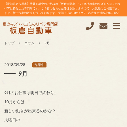
【愛知県名古屋市】塗装や板金のご相談は『板倉自動車』へ！当社は車のキズやヘコミのリ
ペアに特化した専門店です。ご予算に合わせた修理を致しますので、お気軽にご相談下さい
ませ。新中古車の販売も行っております。電話：052-389-5752。名古屋市港区小碓3-129
トップ
コラム
9月
2018/09/28
作業中
9月
9月のお仕事は明日で終わり。
10月からは
新しい動きが出来るのかな？
火曜日の