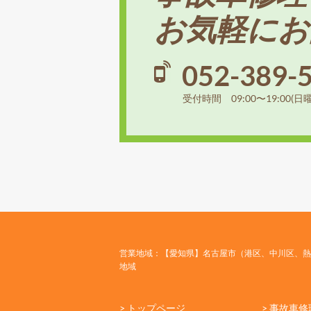
お気軽にお
052-389-
受付時間 09:00〜19:00(日
営業地域：【愛知県】名古屋市（港区、中川区、熱
地域
> トップページ
> 事故車修