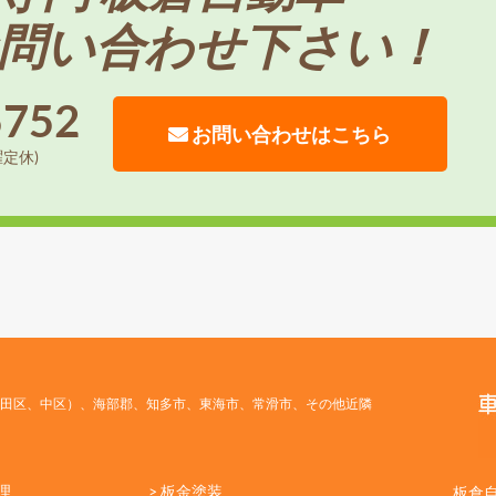
問い合わせ下さい！
5752
お問い合わせはこちら
曜定休)
田区、中区）、海部郡、知多市、東海市、常滑市、その他近隣
理
> 板金塗装
板倉