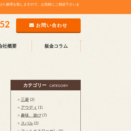
せた修理を致しますので、お気軽にご相談下さいま
752
お問い合わせ
会社概要
板金コラム
カテゴリー
CATEGORY
三菱
(2)
アウディ
(1)
趣味、遊び
(7)
スバル
(2)
フォルクスワーゲン
(1)