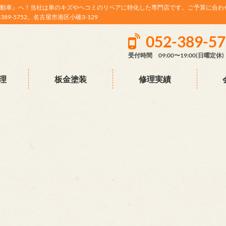
動車』へ！当社は車のキズやヘコミのリペアに特化した専門店です。ご予算に合わ
9-5752。名古屋市港区小碓3-129
052-389-5
受付時間 09:00〜19:00(日曜定休)
理
板金塗装
修理実績