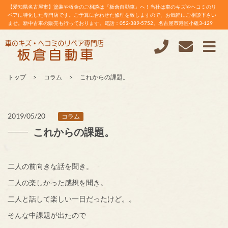
【愛知県名古屋市】塗装や板金のご相談は『板倉自動車』へ！当社は車のキズやヘコミのリ
ペアに特化した専門店です。ご予算に合わせた修理を致しますので、お気軽にご相談下さい
ませ。新中古車の販売も行っております。電話：052-389-5752。名古屋市港区小碓3-129
トップ
コラム
これからの課題。
2019/05/20
コラム
これからの課題。
二人の前向きな話を聞き。
二人の楽しかった感想を聞き。
二人と話して楽しい一日だったけど。。
そんな中課題が出たので