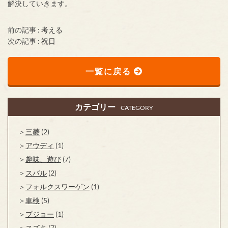
解決していきます。
前の記事 :
考える
次の記事 :
祝日
一覧に戻る
カテゴリー
CATEGORY
三菱
(2)
アウディ
(1)
趣味、遊び
(7)
スバル
(2)
フォルクスワーゲン
(1)
車検
(5)
プジョー
(1)
スズキ
(7)