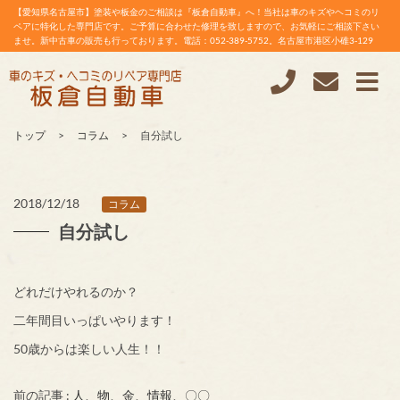
【愛知県名古屋市】塗装や板金のご相談は『板倉自動車』へ！当社は車のキズやヘコミのリ
ペアに特化した専門店です。ご予算に合わせた修理を致しますので、お気軽にご相談下さい
ませ。新中古車の販売も行っております。電話：052-389-5752。名古屋市港区小碓3-129
トップ
コラム
自分試し
2018/12/18
コラム
自分試し
どれだけやれるのか？
二年間目いっぱいやります！
50歳からは楽しい人生！！
前の記事 :
人、物、金、情報、〇〇