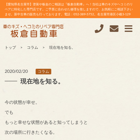
【愛知県名古屋市】塗装や板金のご相談は『板倉自動車』へ！当社は車のキズやヘコミのリ
ペアに特化した専門店です。ご予算に合わせた修理を致しますので、お気軽にご相談下さい
ませ。新中古車の販売も行っております。電話：052-389-5752。名古屋市港区小碓3-129
トップ
コラム
現在地を知る。
2020/02/20
コラム
現在地を知る。
今の状態が幸せ。
でも
もっと幸せな状態があると知ってしまうと
次の場所に行きたくなる。