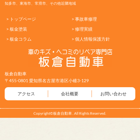
知多市、東海市、常滑市、その他近隣地域
> トップページ
> 事故車修理
> 板金塗装
> 修理実績
> 板金コラム
> 個人情報保護方針
板倉自動車
〒455-0801 愛知県名古屋市港区小碓3-129
アクセス
会社概要
お問い合わせ
Copyright©板倉自動車 . All Rights Reserved.