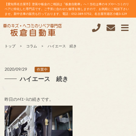
【愛知県名古屋市】塗装や板金のご相談は『板倉自動車』へ！当社は車のキズやヘコミのリ
ペアに特化した専門店です。ご予算に合わせた修理を致しますので、お気軽にご相談下さい
ませ。新中古車の販売も行っております。電話：052-389-5752。名古屋市港区小碓3-129
トップ
コラム
ハイエース 続き
2020/09/29
作業中
ハイエース 続き
昨日のﾊｲｴｰｽの続きです。