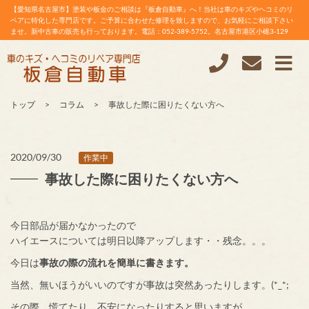
【愛知県名古屋市】塗装や板金のご相談は『板倉自動車』へ！当社は車のキズやヘコミのリ
ペアに特化した専門店です。ご予算に合わせた修理を致しますので、お気軽にご相談下さい
ませ。新中古車の販売も行っております。電話：052-389-5752。名古屋市港区小碓3-129
トップ
コラム
事故した際に困りたくない方へ
2020/09/30
作業中
事故した際に困りたくない方へ
今日部品が届かなかったので
ハイエースについては明日以降アップします・・残念。。。
今日は
事故の際の流れを簡単に書きます。
当然、無いほうがいいのですが事故は突然あったりします。(*_*;
その際、慌てたり、不安になったりすると思いますが