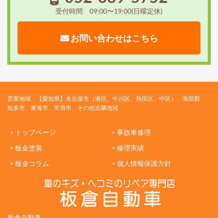
受付時間 09:00〜19:00(日曜定休)
お問い合わせはこちら
営業地域：【愛知県】名古屋市（港区、中川区、熱田区、中区）、海部郡、
知多市、東海市、常滑市、その他近隣地域
> トップページ
> 事故車修理
> 板金塗装
> 修理実績
> 板金コラム
> 個人情報保護方針
板倉自動車