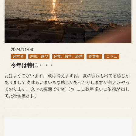
2024/11/08
経営者
趣味、遊び
起業、独立、経営
作業中
コラム
今年は特に・・・
おはようございます。 朝は冷えますね。 夏の疲れも出てる感じが
ありまして 身体もいまいちな感じがあったりしますが 何とかやっ
ております。 久々の更新ですm(__)m ここ数年 多いご依頼が 出し
てた板金屋さ […]