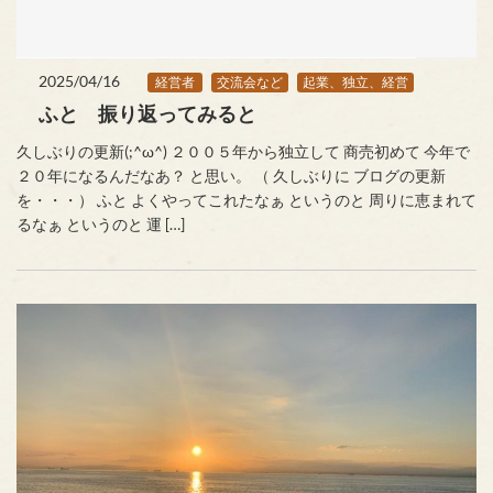
2025/04/16
経営者
交流会など
起業、独立、経営
ふと 振り返ってみると
久しぶりの更新(;^ω^) ２００５年から独立して 商売初めて 今年で
２０年になるんだなあ？ と思い。 （ 久しぶりに ブログの更新
を・・・） ふと よくやってこれたなぁ というのと 周りに恵まれて
るなぁ というのと 運 […]