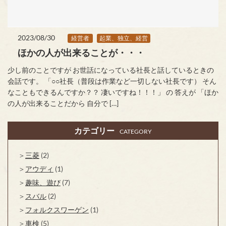
2023/08/30
経営者
起業、独立、経営
ほかの人が出来ることが・・・
少し前のことですが お世話になっている社長と話しているときの
会話です。 「○○社長（普段は作業など一切しない社長です） そん
なこともできるんですか？？ 凄いですね！！！」 の 答えが 「ほか
の人が出来ることだから 自分で […]
カテゴリー
CATEGORY
三菱
(2)
アウディ
(1)
趣味、遊び
(7)
スバル
(2)
フォルクスワーゲン
(1)
車検
(5)