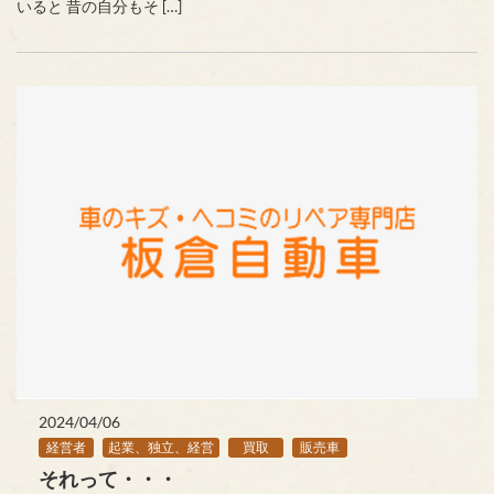
いると 昔の自分もそ […]
2024/04/06
経営者
起業、独立、経営
買取
販売車
それって・・・