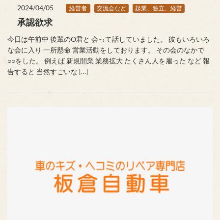
2024/04/05
経営者
交流会など
起業、独立、経営
承認欲求
今日は午前中 後輩のO君と 会って話していました。 彼もいろいろ
な会に入り 一所懸命 営業活動をしております。 その会のなかで
○○をした。 例えば 新規開業 業務拡大 たくさん人を雇った など 報
告すると 当然すごいな […]