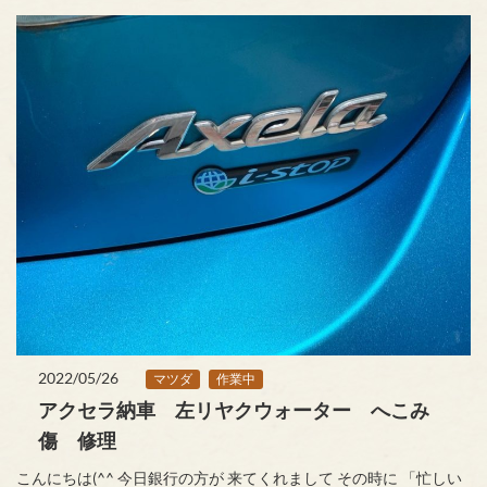
2022/05/26
マツダ
作業中
アクセラ納車 左リヤクウォーター へこみ
傷 修理
こんにちは(^^ 今日銀行の方が 来てくれまして その時に 「忙しい