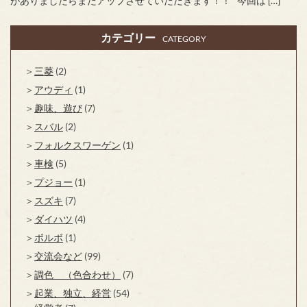
がありましたらまたアップさせていただきます！！ 今回は […]
カテゴリー
CATEGORY
三菱
(2)
アウディ
(1)
趣味、遊び
(7)
スバル
(2)
フォルクスワーゲン
(1)
車検
(5)
プジョー
(1)
スズキ
(7)
ダイハツ
(4)
ボルボ
(1)
交流会など
(99)
調色 （色合わせ）
(7)
起業、独立、経営
(54)