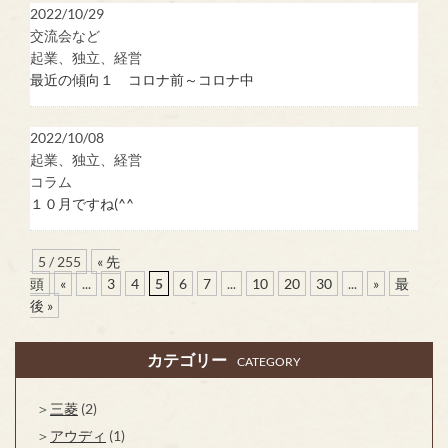
2022/10/29
交流会など
起業、独立、経営
最近の傾向１ コロナ前～コロナ中
2022/10/08
起業、独立、経営
コラム
１０月ですね(^^
5 / 255
« 先
頭
«
...
3
4
5
6
7
...
10
20
30
...
»
最
後 »
カテゴリー
CATEGORY
三菱
(2)
アウディ
(1)